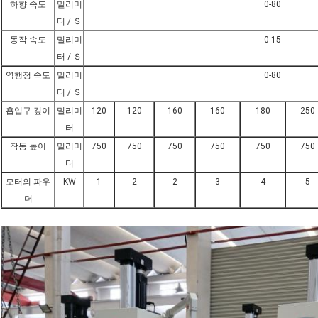
하향 속도
밀리미
0-80
터 / Ｓ
동작 속도
밀리미
0-15
터 / Ｓ
역행정 속도
밀리미
0-80
터 / Ｓ
흡입구 깊이
밀리미
120
120
160
160
180
250
터
작동 높이
밀리미
750
750
750
750
750
750
터
모터의 파우
KW
1
2
2
3
4
5
더