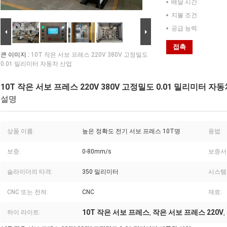
배달 시간:
지불 조건:
공급 능력:
접촉
큰 이미지 :
10T 작은 서보 프레스 220V 380V 고정밀도
0.01 밀리미터 자동차 산업
10T 작은 서보 프레스 220V 380V 고정밀도 0.01 밀리미터 자
설명
상품 이름:
높은 정확도 전기 서보 프레스 10T명
용법:
보증:
0-80mm/s
보증서
슬라이더의 타격:
350 밀리미터
시스템
CNC 또는 전혀:
CNC
재료:
10T 작은 서보 프레스
작은 서보 프레스 220V
하이 라이트:
,
,