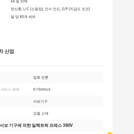
60 일 만에
전신환, L/C (신용장), 인수 인도, D/P (지급도 조건)
달 당 80개 세트
동차 산업
집회 언론
 서비스 뒤에:
0-15mm/s
:
서보기구
강철 소재
서보 기구에 의한 일렉트릭 프레스 380V