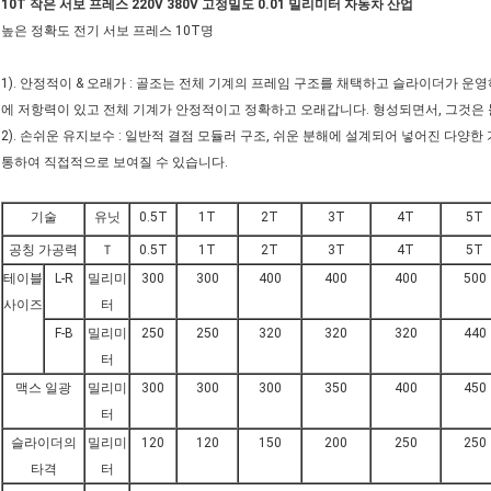
10T 작은 서보 프레스 220V 380V 고정밀도 0.01 밀리미터 자동차 산업
높은 정확도 전기 서보 프레스 10T명
1). 안정적이 & 오래가 : 골조는 전체 기계의 프레임 구조를 채택하고 슬라이더가 
에 저항력이 있고 전체 기계가 안정적이고 정확하고 오래갑니다. 형성되면서, 그것은
2). 손쉬운 유지보수 : 일반적 결점 모듈러 구조, 쉬운 분해에 설계되어 넣어진 다양
통하여 직접적으로 보여질 수 있습니다.
기술
유닛
0.5T
1T
2T
3T
4T
5T
공칭 가공력
Ｔ
0.5T
1T
2T
3T
4T
5T
테이블
L-R
밀리미
300
300
400
400
400
500
사이즈
터
F-B
밀리미
250
250
320
320
320
440
터
맥스 일광
밀리미
300
300
300
350
400
450
터
슬라이더의
밀리미
120
120
150
200
250
250
타격
터