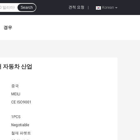
견적 요청
Search
|
Korean
경우
미터 자동차 산업
중국
MEILI
CE ISO9001
1PCS
Negotiable
철재 파렛트