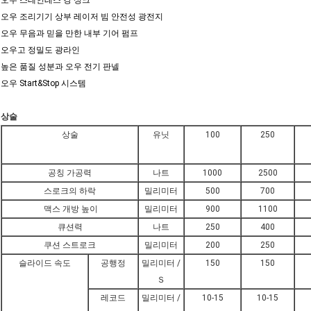
오우 스테인레스 강 싱크
오우 조리기기 상부 레이저 빔 안전성 광전지
오우 무음과 믿을 만한 내부 기어 펌프
오우고 정밀도 광라인
높은 품질 성분과 오우 전기 판넬
오우 Start&Stop 시스템
상술
상술
유닛
100
250
공칭 가공력
나트
1000
2500
스로크의 하락
밀리미터
500
700
맥스 개방 높이
밀리미터
900
1100
큐션력
나트
250
400
쿠션 스트로크
밀리미터
200
250
슬라이드 속도
공행정
밀리미터 /
150
150
Ｓ
레코드
밀리미터 /
10-15
10-15