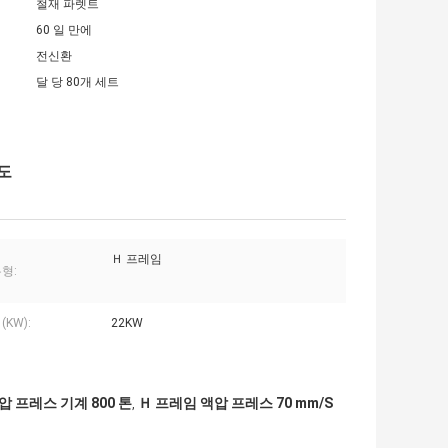
철재 파렛트
60 일 만에
전신환
달 당 80개 세트
밀도
Ｈ 프레임
형:
(KW):
22KW
압 프레스 기계 800 톤
Ｈ 프레임 액압 프레스 70 mm/S
,