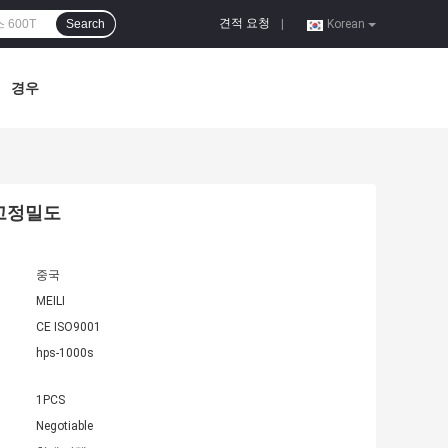
견적 요청
Search
|
Korean
경우
S 고정밀도
중국
MEILI
CE ISO9001
hps-1000s
1PCS
Negotiable